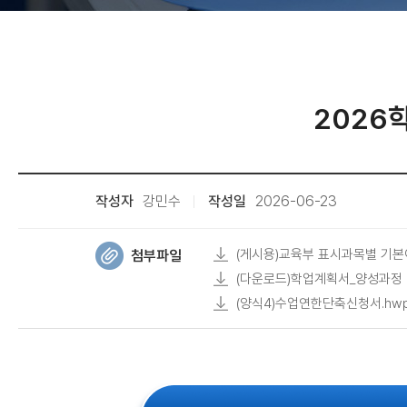
2026
작성자
강민수
작성일
2026-06-23
(게시용)교육부 표시과목별 기본이
첨부파일
(다운로드)학업계획서_양성과정 
(양식4)수업연한단축신청서.hw