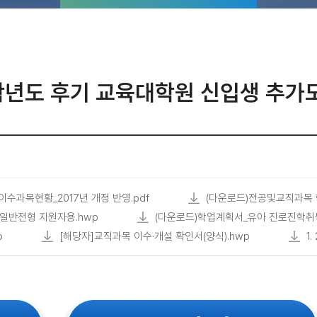
학년도 후기 교육대학원 신입생 추가
수과목현황_2017년 개정 반영.pdf
(다운로드)전공및교직과목 학점
일반전형 지원자용.hwp
(다운로드)학업계획서_유아 진로진학취
p
[해당자]교직과목 이수·개설 확인서(양식).hwp
1