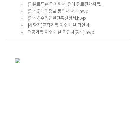
지원자용.hwp
(다운로드)학업계획서_유아 진로진학취득자
특별전형 지원자용.hwp
(양식3)개인정보 동의서 서식.hwp
(양식4)수업연한단축신청서.hwp
[해당자]교직과목 이수·개설 확인서
(양식).hwp
전공과목 이수·개설 확인서(양식).hwp