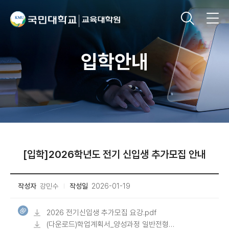
입학안내
[입학]2026학년도 전기 신입생 추가모집 안내
작성자
강민수
작성일
2026-01-19
2026 전기신입생 추가모집 요강.pdf
(다운로드)학업계획서_양성과정 일반전형