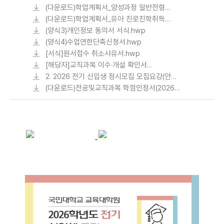
기본이수과목현황_2017년 개정 반영.pdf
(다운로드)학업계획서_양성과정 일반전형
지원자용.hwp
(다운로드)학업계획서_유아 진로진학취득자
특별전형 지원자용.hwp
(양식3)개인정보 동의서 서식.hwp
(양식4)수업연한단축신청서.hwp
[서식]원서접수 취소사유서.hwp
[해당자]교직과목 이수·개설 확인서
(양식).hwp
2. 2026 전기 신입생 정시모집 모집요강(안)
.pdf
(다운로드)전공및교직과목 학점인정서(2026
전기).xlsx