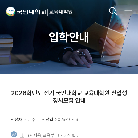
입학안내
2026학년도 전기 국민대학교 교육대학원 신입생
정시모집 안내
작성자
강민수
작성일
2025-10-16
(게시용)교육부 표시과목별