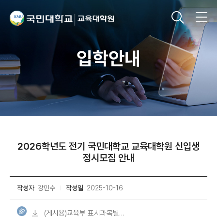
입학안내
2026학년도 전기 국민대학교 교육대학원 신입생
정시모집 안내
작성자
강민수
작성일
2025-10-16
(게시용)교육부 표시과목별