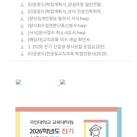
기본이수과목현황_2017년 개정 반영.pdf
(다운로드)학업계획서_양성과정 일반전형
지원자용.hwp
(다운로드)학업계획서_유아 진로진학취득자
특별전형 지원자용.hwp
(양식3)개인정보 동의서 서식.hwp
(양식4)수업연한단축신청서.hwp
[서식]원서접수 취소사유서.hwp
[해당자]교직과목 이수·개설 확인서
(양식).hwp
2. 2026 전기 신입생 정시모집 모집요강(안)
.pdf
(다운로드)전공및교직과목 학점인정서(2026
전기).xlsx