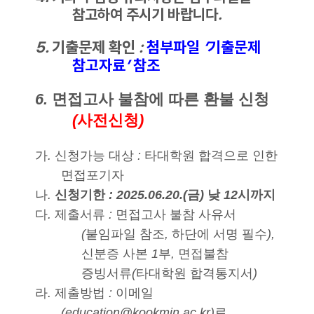
참고하여 주시기 바랍니다
.
5.
기출문제 확인
:
첨부파일
‘
기출문제
참고자료
’
참조
6.
면접고사 불참에 따른 환불 신청
(
사전신청
)
가
.
신청가능 대상
:
타대학원 합격으로 인한
면접포기자
나
.
신청기한
: 2025.06.20.(
금
)
낮
12
시까지
다
.
제출서류
:
면접고사 불참 사유서
(
붙임파일 참조
,
하단에 서명 필수
),
신분증 사본
1
부
,
면접불참
증빙서류
(
타대학원 합격통지서
)
라
.
제출방법
:
이메일
(education@kookmin.ac.kr)
로