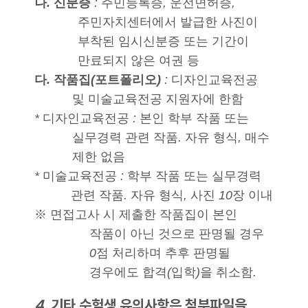
나
.
신분증
:
주민등록증
,
운전면허증
,
주민자치센터에서 발급한 사진이
부착된 임시신분증 또는 기간이
만료되지 않은 여권 등
다
.
작품집
(
포트폴리오
)
:
디자인교육전공
및 미술교육전공 지원자에 한함
*
디자인교육전공
:
본인 학부 작품 또는
실무경력 관련 작품
.
자유 형식
,
매수
제한 없음
*
미술교육전공
:
학부 작품 또는 실무경력
관련 작품
.
자유 형식
,
사진
10
장 이내
※
면접고사 시 제출한 작품집이 본인
작품이 아닌 것으로 판명될 경우
0
점 처리하며 추후 판명될
경우에도 합격
(
입학
)
을 취소함
.
4.
기타 수험생 유의사항은 첨부파일을