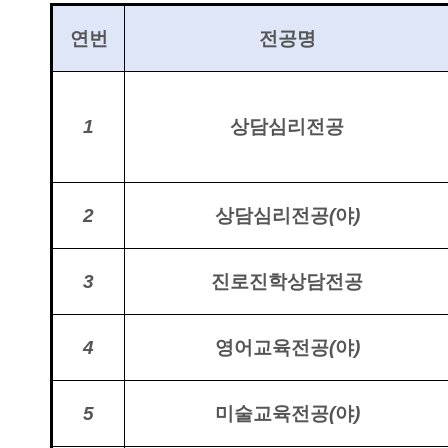
연번
전공명
1
상담심리전공
2
상담심리전공
(
야
)
3
진로진학상담전공
4
영어교육전공
(
야
)
5
미술교육전공
(
야
)