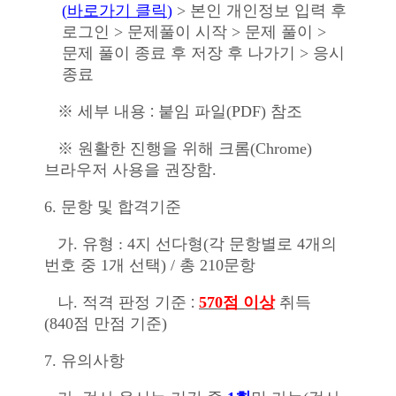
(
바로가기 클릭
)
>
본인 개인정보 입력 후
로그인
>
문제풀이 시작
>
문제 풀이
>
문제 풀이 종료 후 저장 후 나가기
>
응시
종료
:
※
세부 내용
붙임 파일
(PDF)
참조
※
원활한 진행을 위해 크롬
(Chrome)
브라우저 사용을 권장함
.
6.
문항 및 합격기준
가
.
유형
: 4
지 선다형
(
각 문항별로
4
개의
번호 중
1
개 선택
) /
총
210
문항
:
나
.
적격 판정 기준
570
점 이상
취득
(840
점 만점 기준
)
7.
유의사항