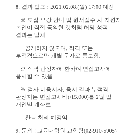
8.
결과 발표
: 2021.02.08.(
월
) 17:00
예정
※
모집 요강 안내 및 원서접수 시 지원자
본인이 직접 동의한 것처럼 해당 성적
결과는 일체
공개하지 않으며
,
적격 또는
부적격으로만 개별 문자로 통보함
.
※
적격 판정자에 한하여 면접고사에
응시할 수 있음
.
※
검사 미응시자
,
응시 결과 부적격
판정자
는
면접고사비
(\15,000)
를
2
월 말
개인별 계좌로
환불 처리 예정임
.
:
9.
문의
교육대학원 교학팀
(02-910-5905)