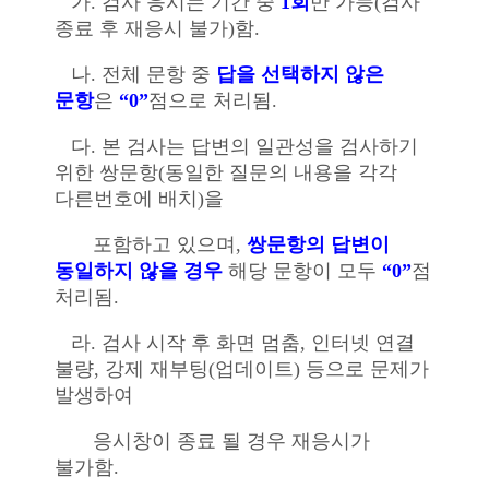
가
.
검사 응시는 기간 중
1
회
만 가능
(
검사
종료 후 재응시 불가
)
함
.
나
.
전체 문항 중
답을 선택하지 않은
문항
은
“
0
”
점으로 처리됨
.
다
.
본 검사는 답변의 일관성을 검사하기
위한 쌍문항
(
동일한 질문의 내용을 각각
다른번호에
배치
)
을
포함하고 있으며
,
쌍문항의 답변이
동일하지 않을 경우
해당 문항이 모두
“
0
”
점
처리됨
.
라
.
검사 시작 후 화면 멈춤
,
인터넷 연결
불량
,
강제 재부팅
(
업데이트
)
등으로 문제가
발생하여
응시창이 종료 될 경우 재응시가
불가함
.