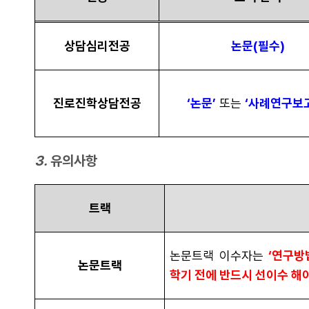
상담심리전공
논문(필수)
진로진학상담전공
‘논문’
또는
‘사례연구보
3.
유의사항
트랙
논문트랙 이수자는
‘연구방
논문트랙
학기 전에 반드시 선이수 해