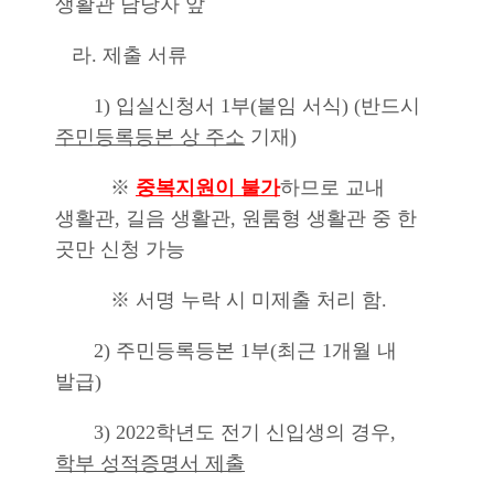
생활관 담당자 앞
라.
제출 서류
1)
입실신청서
1
부(붙임 서식)
(
반드시
주민등록등본 상 주소
기재
)
※
중복지원이 불가
하므로 교내
생활관
,
길음 생활관
,
원룸형 생활관 중 한
곳만 신청 가능
※ 서명 누락 시 미제출 처리 함.
2)
주민등록등본
1
부
(
최근
1
개월 내
발급
)
3)
2022학년도 전기 신입생의 경우
,
학부 성적증명서 제출