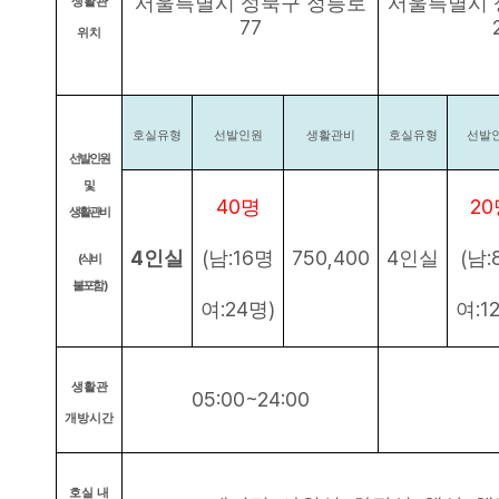
서울특별시 성북구 정릉로
서울특별시 
생활관
77
위치
호실유형
선발인원
생활관비
호실유형
선발
선발인원
및
40
20
명
생활관비
4
(
:16
750,400
4
(
:
인실
남
명
인실
남
(
식비
)
불포함
:24
)
:1
여
명
여
생활관
05:00~
24:00
개방시간
호실 내