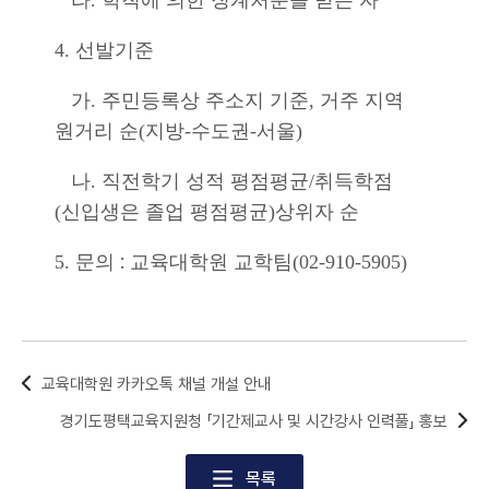
라. 학칙에 의한 징계처분을 받은 자
4.
선발기준
가
.
주민등록상 주소지 기준
,
거주 지역
원거리 순
(
지방
-
수도권
-
서울
)
나
.
직전학기 성적 평점평균
/
취득학점
(
신입생은 졸업 평점평균
)
상위자 순
:
5.
문의
교육대학원 교학팀
(02-910-5905)
교육대학원 카카오톡 채널 개설 안내
경기도평택교육지원청 「기간제교사 및 시간강사 인력풀」 홍보
목록