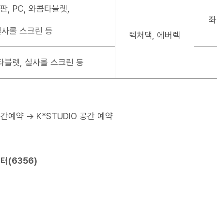
판, PC, 와콤타블렛,
좌
실사롤 스크린 등
렉처댁, 에버렉
콤타블렛, 실사롤 스크린 등
 공간예약 → K*STUDIO 공간 예약
센터(6356)