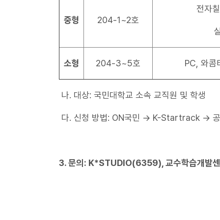
전자칠
중형
204-1~2호
소형
204-3~5호
PC, 와
나. 대상: 국민대학교 소속 교직원 및 학생
다. 신청 방법: ON국민 → K-Startrack →
3. 문의: K*STUDIO(6359), 교수학습개발