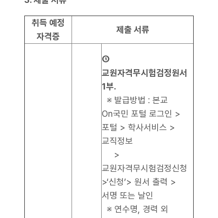
취득 예정
제출 서류
자격증
①
교원자격무시험검정원서
1부.
※ 발급방법 : 본교
On국민 포털 로그인 >
포털 > 학사서비스 >
교직정보
>
교원자격무시험검정신청
>‘신청’> 원서 출력 >
서명 또는 날인
※ 연수명, 경력 외