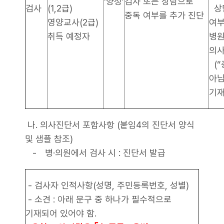
‘양성’
검사 또는 상담으로
검사
(1,2급)
상
중독 여부를 추가 진단
영양교사(2급)
여부
취득 예정자
병원
의사
(“
아님
기재
나. 의사진단서 포함사항 (붙임4의 진단서 양식
및 샘플 참조)
- 병·의원에서 검사 시 : 진단서 발급
- 검사자 인적사항(성명, 주민등록번호, 성별)
- 소견 : 아래 문구 중 하나가 필수적으로
기재되어 있어야 함.