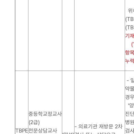
위해
(TB
(TB
기재
항
누락
- 
약물
경우
‘양
중등학교정교사
진단
(2급)
병원
- 의료기관 재방문 2차
TBPE
전문상담교사
검사