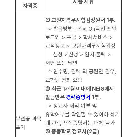
제출 서류
자격증
① 교원자격무시험검정원서 1부.
※ 발급방법 : 본교 On국민 포털
로그인 > 포털 > 학사서비스 >
교직정보 > 교원자격무시험검정
신청 >‘신청’> 원서 출력 >
서명 또는 날인
※ 연수명, 경력 외 공란인 경우,
교학팀 전화 요망
② 최근 1개월 이내에 NEIS에서
발급받은
경력증명서
1부.
※ 정교사 재직 여부 및
휴학여부를 확인할 수 있어야 하기
부전공 과목
때문에, 재직증명서는 대체 불가
표기
③ 중등학교 정교사(2급)