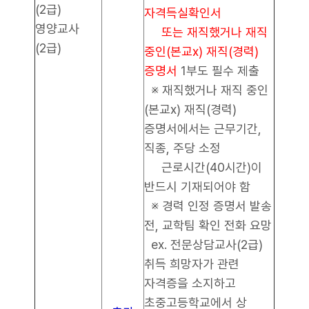
(2급)
자격득실확인서
영양교사
또는 재직했거나 재직
(2급)
중인(본교x) 재직(경력)
증명서
1부도 필수 제출
※ 재직했거나 재직 중인
(본교x) 재직(경력)
증명서에서는 근무기간,
직종, 주당 소정
근로시간(40시간)이
반드시 기재되어야 함
※ 경력 인정 증명서 발송
전, 교학팀 확인 전화 요망
ex. 전문상담교사(2급)
취득 희망자가 관련
자격증을 소지하고
초중고등학교에서 상