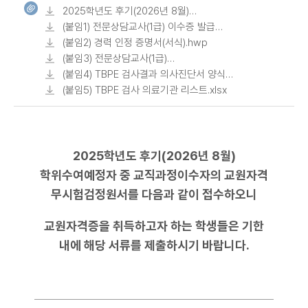
2025학년도 후기(2026년 8월)
학위수여예정자 교원자격 무시험검정원서
(붙임1) 전문상담교사(1급) 이수증 발급
제출 안내.pdf
신청서.hwp
(붙임2) 경력 인정 증명서(서식).hwp
(붙임3) 전문상담교사(1급)
상담현장실습확인서.hwp
(붙임4) TBPE 검사결과 의사진단서 양식
(안).pdf
(붙임5) TBPE 검사 의료기관 리스트.xlsx
2025학년도 후기(2026년 8월)
학위수여예정자 중 교직과정이수자의 교원자격
무시험검정원서를 다음과 같이 접수하오니
교원자격증을 취득하고자 하는 학생들은 기한
내에 해당 서류를 제출하시기 바랍니다.