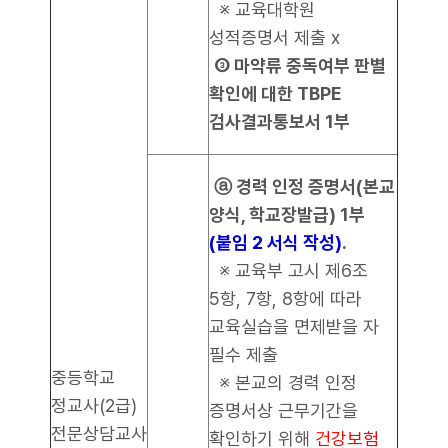
※ 교육대학원
성적증명서 제출 x
③ 마약류 중독여부 판별
확인에 대한 TBPE
검사결과통보서 1부
ⓐ 경력 인정 증명서(본교
양식, 학교장발급) 1부
(붙임 2 서식 작성)
.
※ 교육부 고시 제6조
5항, 7항, 8항에 따라
교육실습을 면제받을 자
필수 제출
중등학교
※ 본교의 경력 인정
정교사(2급)
증명서상 근무기간을
전문상담교사
확인하기 위해
건강보험