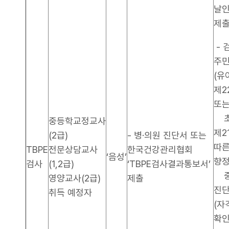
날
제출
- 
주민
(유
제2
또
초
중등학교정교사
제2
(2급)
- 병·의원 진단서 또는
따른
TBPE
전문상담교사
한국건강관리협회
‘음성’
향
검사
(1,2급)
‘TBPE검사결과통보서’
중
영양교사(2급)
제출
진단
취득 예정자
(자
확인