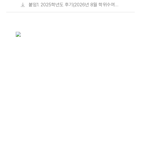
학위수여 예정자) 학위논문 면제 졸업시험
붙임1. 2025학년도 후기(2026년 8월 학위수여
응시 취소원(서식).hwp
예정자) 학위논문 면제 졸업시험 과목 현황.pdf