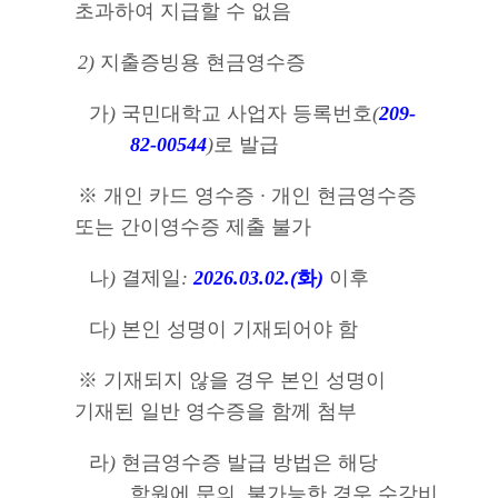
초과하여 지급할 수 없음
2)
지출증빙용 현금영수증
가
)
국민대학교 사업자 등록번호
(
209-
82-00544
)
로 발급
※
개인 카드 영수증
·
개인 현금영수증
또는 간이영수증 제출 불가
나
)
결제일
:
2026.03.02.(
화
)
이후
다
)
본인 성명이 기재되어야 함
※
기재되지 않을 경우 본인 성명이
기재된 일반 영수증을 함께 첨부
라
)
현금영수증 발급 방법은 해당
학원에 문의
,
불가능한 경우 수강비