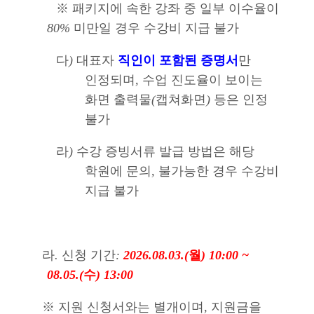
※
패키지에 속한 강좌 중 일부 이수율이
80%
미만일 경우 수강비 지급 불가
다
)
대표자
직인이 포함된 증명서
만
인정되며
,
수업 진도율이 보이는
화면 출력물
(
캡쳐화면
)
등은 인정
불가
라
)
수강 증빙서류 발급 방법은 해당
학원에 문의
,
불가능한 경우 수강비
지급 불가
라
.
신청 기간
:
2026.08.03.(
월
) 10:00 ~
08.05.(
수
) 13:00
※
지원 신청서와는 별개이며
,
지원금을