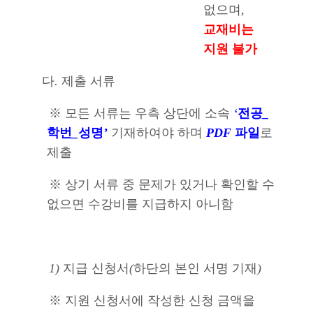
없으며
,
교재비는
지원 불가
다
.
제출 서류
※
모든 서류는 우측 상단에 소속
‘
전공
_
학번
_
성명
’
기재하여야 하며
PDF
파일
로
제출
※
상기 서류 중 문제가 있거나 확인할 수
없으면 수강비를 지급하지 아니함
1)
지급 신청서
(
하단의 본인 서명 기재
)
※
지원 신청서에 작성한 신청 금액을