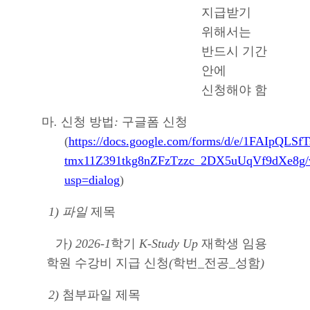
지급받기
위해서는
반드시 기간
안에
신청해야 함
마
.
신청 방법
:
구글폼 신청
(
https://docs.google.com/forms/d/e/1FAIpQLSf
tmx11Z391tkg8nZFzTzzc_2DX5uUqVf9dXe8g/
usp=dialog
)
1) 파일
제목
가
) 2026-1
학기
K-Study Up
재학생 임용
학원 수강비 지급 신청
(
학번
_
전공
_
성함
)
2)
첨부파일 제목