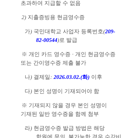
초과하여 지급할 수 없음
2)
지출증빙용 현금영수증
가
)
국민대학교 사업자 등록번호
(
209-
82-00544
)
로 발급
※
개인 카드 영수증
·
개인 현금영수증
또는 간이영수증 제출 불가
나
)
결제일
:
2026.03.02.(
화
)
이후
다
)
본인 성명이 기재되어야 함
※
기재되지 않을 경우 본인 성명이
기재된 일반 영수증을 함께 첨부
라
)
현금영수증 발급 방법은 해당
학원에 문의
,
불가능한 경우 수강비