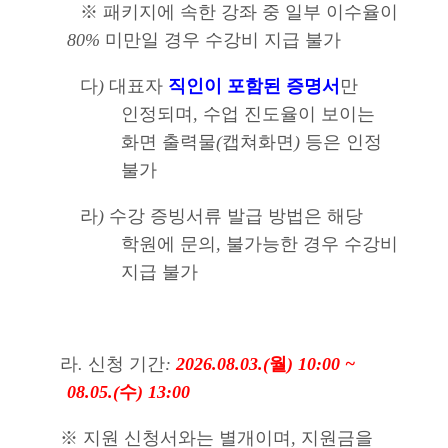
※
패키지에 속한 강좌 중 일부 이수율이
80%
미만일 경우 수강비 지급 불가
다
)
대표자
직인이 포함된 증명서
만
인정되며
,
수업 진도율이 보이는
화면 출력물
(
캡쳐화면
)
등은 인정
불가
라
)
수강 증빙서류 발급 방법은 해당
학원에 문의
,
불가능한 경우 수강비
지급 불가
라
.
신청 기간
:
2026.08.03.(
월
) 10:00 ~
08.05.(
수
) 13:00
※
지원 신청서와는 별개이며
,
지원금을