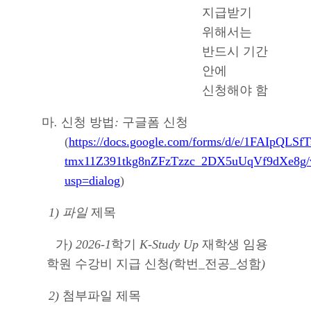
지급받기
위해서는
반드시 기간
안에
신청해야 함
마
.
신청 방법
:
구글폼 신청
(
https://docs.google.com/forms/d/e/1FAIpQLSf
tmx11Z391tkg8nZFzTzzc_2DX5uUqVf9dXe8g/
usp=dialog
)
1) 파일
제목
가
) 2026-1
학기
K-Study Up
재학생 임용
학원 수강비 지급 신청
(
학번
_
전공
_
성함
)
2)
첨부파일 제목