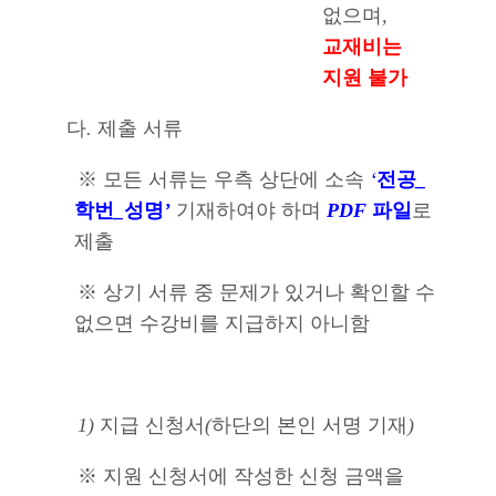
없으며
,
교재비는
지원 불가
다
.
제출 서류
※
모든 서류는 우측 상단에 소속
‘
전공
_
학번
_
성명
’
기재하여야 하며
PDF
파일
로
제출
※
상기 서류 중 문제가 있거나 확인할 수
없으면 수강비를 지급하지 아니함
1)
지급 신청서
(
하단의 본인 서명 기재
)
※
지원 신청서에 작성한 신청 금액을