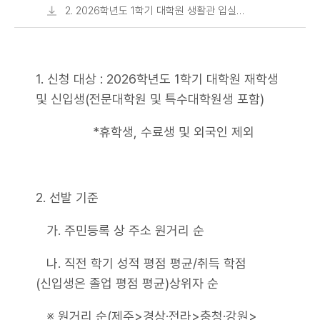
모집 안내(PDF).pdf
2. 2026학년도 1학기 대학원 생활관 입실
신청서.hwp
1. 신청 대상 : 2026학년도 1학기 대학원 재학생
및 신입생(전문대학원 및 특수대학원생 포함)
*휴학생, 수료생 및 외국인 제외
2. 선발 기준
가. 주민등록 상 주소 원거리 순
나. 직전 학기 성적 평점 평균/취득 학점
(신입생은 졸업 평점 평균)상위자 순
※ 원거리 순(제주>경상·전라>충청·강원>