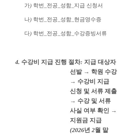
가
)
학번
_
전공
_
성함
_
지급 신청서
나
)
학번
_
전공
_
성함
_
현금영수증
다
)
학번
_
전공
_
성함
_
수강증빙서류
4.
수강비 지급 진행 절차
:
지급 대상자
선발
→
학원 수강
→
수강비 지급
신청 및 서류 제출
→
수강 및 서류
사실 여부 확인
→
지원금 지급
(2026
년
2
월 말