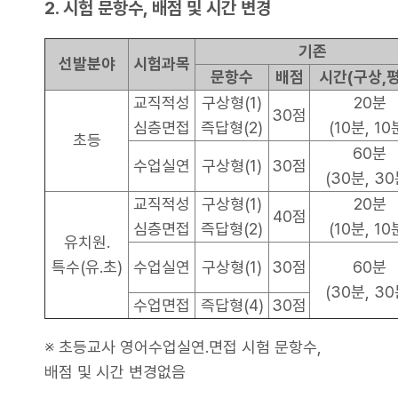
2. 시험 문항수, 배점 및 시간 변경
기존
선발분야
시험과목
문항수
배점
시간(구상,평
교직적성
구상형(1)
20분
30점
심층면접
즉답형(2)
(10분, 10
초등
60분
수업실연
구상형(1)
30점
(30분, 30
교직적성
구상형(1)
20분
40점
심층면접
즉답형(2)
(10분, 10
유치원․
특수(유․초)
수업실연
구상형(1)
30점
60분
(30분, 30
수업면접
즉답형(4)
30점
※ 초등교사 영어수업실연․면접 시험 문항수,
배점 및 시간 변경없음