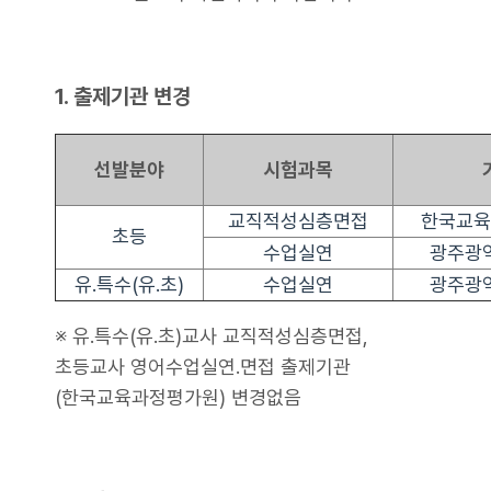
1. 출제기관 변경
선발분야
시험과목
교직적성심층면접
한국교육
초등
수업실연
광주광
유․특수(유․초)
수업실연
광주광
※ 유․특수(유․초)교사 교직적성심층면접,
초등교사 영어수업실연․면접 출제기관
(한국교육과정평가원) 변경없음