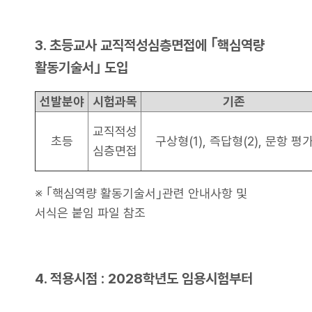
3. 초등교사 교직적성심층면접에 ｢핵심역량
활동기술서｣ 도입
선발분야
시험과목
기존
교직적성
초등
구상형(1), 즉답형(2), 문항 평
심층면접
※ ｢핵심역량 활동기술서｣관련 안내사항 및
서식은 붙임 파일 참조
4. 적용시점 : 2028학년도 임용시험부터