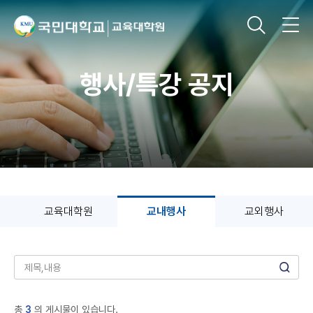
행사/특강 공지
교육대학원
교내행사
교외행사
총
3
의 게시물이 있습니다.