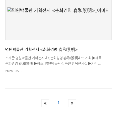
■ 행사날짜: 2025.05.13.(화) ~ 05.15(목) ■ 회차: 각 날짜 별 5회 진행 -
1회(11:00~11:50) - 2회(12:00~12:50) - 3회(13:00~13:50) - 4회
(14:00~14:50) - 5회(15:00~15:50) ■ 장소: 명원박물관 명원다헌(서울시
성북구 정릉로 9길 68) - 안채 대청마루(4석) - 별채(1석) - 명원초당(1석) -
녹야정(2석) ■ 인원제한: 한 석당 최대 5명(회차당 8팀) ■ 문의: 02-909-
4210
명원박물관 기획전시 <춘화경명 春和景明>
소개글 명원박물관 기획전시 &lt;춘화경명 春和景明&gt; 개최 ▶제목:
춘화경명 春和景明 ▶장소: 명원박물관 성곡헌 한옥전시실 ▶기간:
2025.04.28.(월)~05.30.(금) ▶시간: 월~금, 10:00~17:00 ▶문의: 02-
2025-05-09
909-4210 [춘화경명 春和景明] 春 (봄 춘): 봄, 움직임, 생명력, 젊음 和
(고를 화): 고르다, 답하다, 조화, 응답, 어울림 景 (볕 경): 볕, 그림자, 빛, 햇살,
햇볕 明 (밝을 명): 밝음, 밝게, 드러남, 깨끗하다 &#39;춘화경명&#39;은
&#39;봄날이 화창하고, 경치가 아름답다&#39;는 뜻으로 명원박물관
소장품을 활용하여 화창한 봄날을 담은 전시입니다. 전통 한옥 공간에서
펼쳐지는 이번 전시를 통해 꽃의 생기와 조화 그리고 그 속에서 피어나는 봄의
1
아름다움을 마음껏 누려보세요. 전시는 총 3부로 구성되어 있습니다.
1부에서는 매화, 모란, 장미 등 가까이 들여다볼수록 드러나는 섬세한 선과