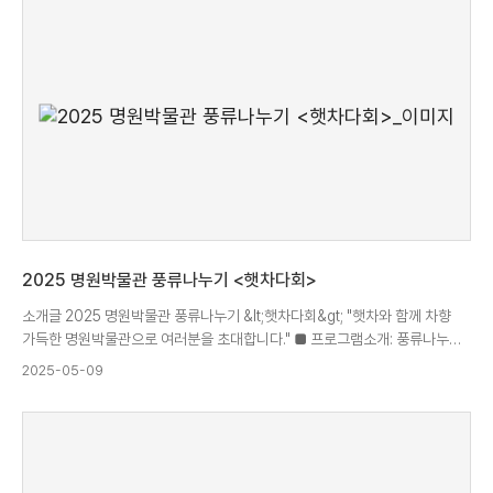
적극적인 참여 부탁드립니다. *프로그램 일정 및 상세 내용* ○ 1차(04.02.)
박물관 소장품 구입 방법(1)-고서화의 진위 감정과 실제 사례 …
천안시립미술관 &#39;최경현&#39; 관장 ○ 2차(04.03.) 박물관 소장품
수집과 활용-전시기획 … 서울역사박물관 &#39;성윤아&#39; 학예연구사
○ 3차(04.23.) 전시 대상품 관리-탁본(현장 학습) … 국민대학교
한국역사학과 &#39;홍영의&#39; 교수 ○ 4차(05.07.) 국외 반출 도자의
역사와 국가 감정 제도 … 국가유산청 김포문화재감정관실 &#39;김태은
&#39; 문화재감정위원 ○ 5차(05.21.) 박물관 소장품 수집 및 활용 사례-
유물 평가와 관리 … LEEUM미술관 &#39;이준광&#39; 학예연구사 ○ 6차
(05.22.) 박물관 소장품 구입 방법(2)-불교 공예 감정 실무 … 동국대학교
미술사학과 &#39;이용진&#39; 교수
2025 명원박물관 풍류나누기 <햇차다회>
소개글 2025 명원박물관 풍류나누기 &lt;햇차다회&gt; "햇차와 함께 차향
가득한 명원박물관으로 여러분을 초대합니다." ■ 프로그램소개: 풍류나누기
&lt;햇차다회&gt;는 명원茗園(차의 뜰)의 의미를 되살려 명원다헌(서울시
2025-05-09
민속문화재 제7호)의 다실에서 올해 처음 수확한 햇차를 손수 다기를
이용하여 차를 우려내어 마셔보는 체험행사입니다. ■ 예약안내: 본 행사는
지역사회와 함께하는 나눔 행사로 예약제로 운영 됩니다. 사전 예약을 하지
않으신 경우 참여가 불가합니다. ■ 예약링크:
https://forms.gle/Byda22iY3bfj9zwR9 ■ 예약마감: 2025.05.12.(월)